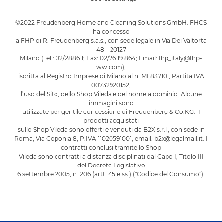
©2022 Freudenberg Home and Cleaning Solutions GmbH. FHCS
ha concesso
a FHP di R. Freudenberg s.a.s., con sede legale in Via Dei Valtorta
48 – 20127
Milano (Tel.: 02/2886.1; Fax: 02/26.19.864; Email: fhp_italy@fhp-
ww.com),
iscritta al Registro Imprese di Milano al n. MI 837101, Partita IVA
00732920152,
l’uso del Sito, dello Shop Vileda e del nome a dominio. Alcune
immagini sono
utilizzate per gentile concessione di Freudenberg & Co.KG. I
prodotti acquistati
sullo Shop Vileda sono offerti e venduti da B2X s.r.l., con sede in
Roma, Via Coponia 8, P.IVA 11020591001, email: b2x@legalmail.it. I
contratti conclusi tramite lo Shop
Vileda sono contratti a distanza disciplinati dal Capo I, Titolo III
del Decreto Legislativo
6 settembre 2005, n. 206 (artt. 45 e ss.) ("Codice del Consumo").