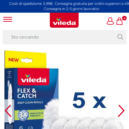
i di spedizione: 5,99€. Consegna gratuita per ordini superiori a 49€ |
Consegna in 2-5 giorni lavorativi
0