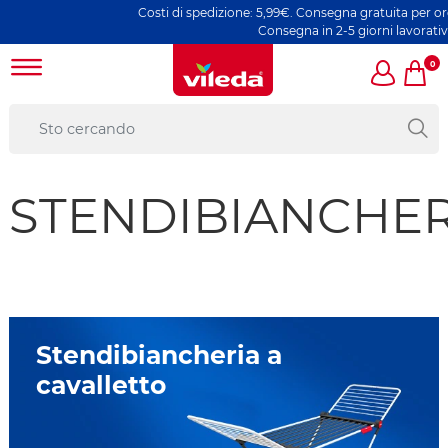
Costi di spedizione: 5,99€. Consegna gratuita per ordini
Consegna in 2-5 giorni lavorativi
0
STENDIBIANCHER
Stendibiancheria a
cavalletto