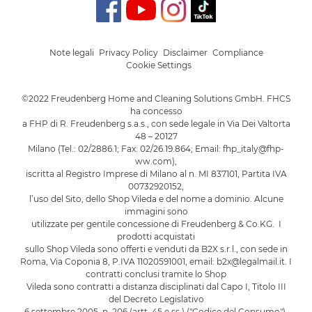
Note legali
Privacy Policy
Disclaimer
Compliance
Cookie Settings
©2022 Freudenberg Home and Cleaning Solutions GmbH. FHCS
ha concesso
a FHP di R. Freudenberg s.a.s., con sede legale in Via Dei Valtorta
48 – 20127
Milano (Tel.: 02/2886.1; Fax: 02/26.19.864; Email: fhp_italy@fhp-
ww.com),
iscritta al Registro Imprese di Milano al n. MI 837101, Partita IVA
00732920152,
l’uso del Sito, dello Shop Vileda e del nome a dominio. Alcune
immagini sono
utilizzate per gentile concessione di Freudenberg & Co.KG. I
prodotti acquistati
sullo Shop Vileda sono offerti e venduti da B2X s.r.l., con sede in
Roma, Via Coponia 8, P.IVA 11020591001, email: b2x@legalmail.it. I
contratti conclusi tramite lo Shop
Vileda sono contratti a distanza disciplinati dal Capo I, Titolo III
del Decreto Legislativo
6 settembre 2005, n. 206 (artt. 45 e ss.) ("Codice del Consumo").