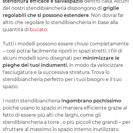
stenditura efficace e salvaspazio
dentro casa. Alcuni
dei nostri stendibiancheria dispongono di
griglie
regolabili che si possono estendere
. Non dovrai far
altro che regolare lo stendibiancheria in base alla
quantità di
bucato
.
Tutti i modelli possono essere chiusi completamente
– così potrai facilmente riporli in spazi stretti. I fili di
alcuni modelli sono disegnati per
minimizzare le
pieghe dei tuoi indumenti
, in modo da velocizzare
l'asciugatura e la successiva stiratura. Trova lo
stendibiancheria perfetto per i tuoi bisogni e il tuo
spazio.
I nostri stendibiancheria
ingombrano pochissimo
poiché usano lo spazio in maniera efficiente grazie al
fatto di essere più alti che larghi, come gli
stendibiancheria a torre , o più piccoli che grandi – per
sfruttare al massimo lo spazio interno inutilizzato.