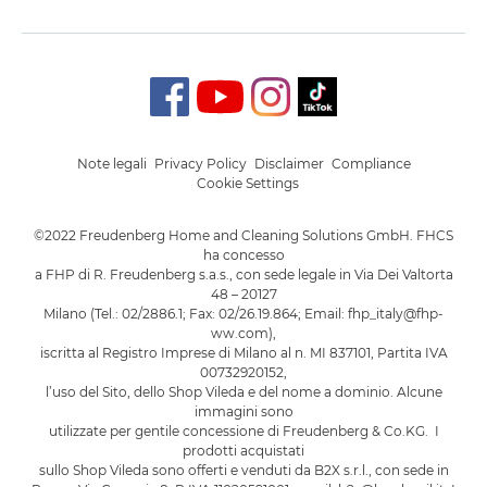
Note legali
Privacy Policy
Disclaimer
Compliance
Cookie Settings
©2022 Freudenberg Home and Cleaning Solutions GmbH. FHCS
ha concesso
a FHP di R. Freudenberg s.a.s., con sede legale in Via Dei Valtorta
48 – 20127
Milano (Tel.: 02/2886.1; Fax: 02/26.19.864; Email: fhp_italy@fhp-
ww.com),
iscritta al Registro Imprese di Milano al n. MI 837101, Partita IVA
00732920152,
l’uso del Sito, dello Shop Vileda e del nome a dominio. Alcune
immagini sono
utilizzate per gentile concessione di Freudenberg & Co.KG. I
prodotti acquistati
sullo Shop Vileda sono offerti e venduti da B2X s.r.l., con sede in