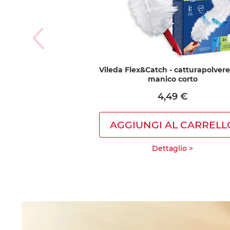
Vileda Flex&Catch - catturapolver
manico corto
4,49 €
AGGIUNGI AL CARRELL
Dettaglio >