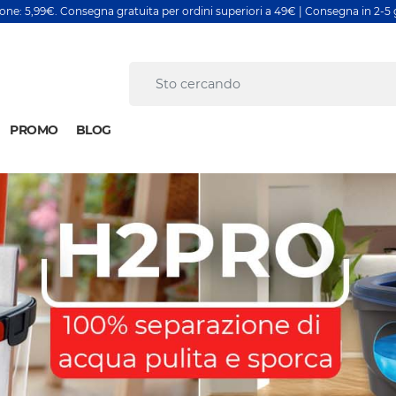
ione: 5,99€. Consegna gratuita per ordini superiori a 49€ | Consegna in 2-5 g
PROMO
BLOG