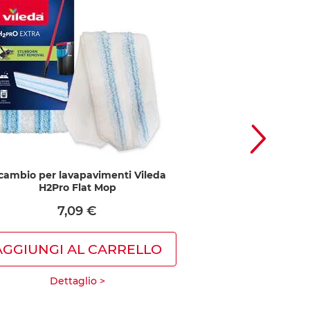
cambio per lavapavimenti Vileda
Ricambio per sist
H2Pro Flat Mop
Vileda H2P
7,09 €
7,0
AGGIUNGI AL CARRELLO
AGGIUNGI A
Dettaglio >
Detta