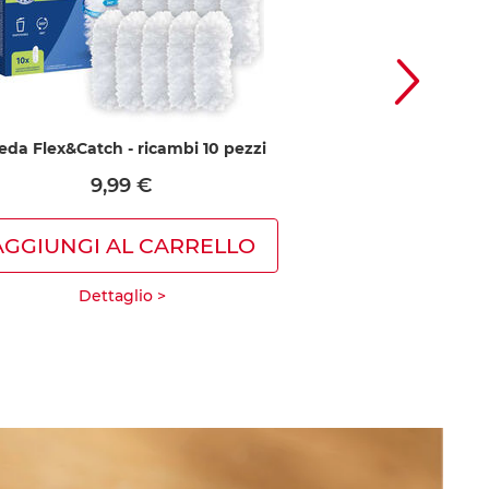
leda Flex&Catch - ricambi 10 pezzi
Vileda Flex&Catch
9,99 €
5,9
AGGIUNGI AL CARRELLO
AGGIUNGI A
Dettaglio >
Detta