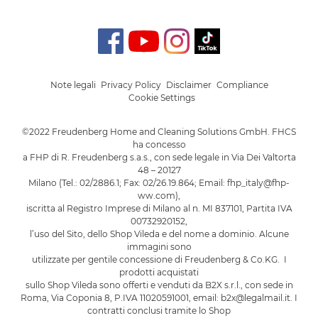
Note legali
Privacy Policy
Disclaimer
Compliance
Cookie Settings
©2022 Freudenberg Home and Cleaning Solutions GmbH. FHCS
ha concesso
a FHP di R. Freudenberg s.a.s., con sede legale in Via Dei Valtorta
48 – 20127
Milano (Tel.: 02/2886.1; Fax: 02/26.19.864; Email: fhp_italy@fhp-
ww.com),
iscritta al Registro Imprese di Milano al n. MI 837101, Partita IVA
00732920152,
l’uso del Sito, dello Shop Vileda e del nome a dominio. Alcune
immagini sono
utilizzate per gentile concessione di Freudenberg & Co.KG. I
prodotti acquistati
sullo Shop Vileda sono offerti e venduti da B2X s.r.l., con sede in
Roma, Via Coponia 8, P.IVA 11020591001, email: b2x@legalmail.it. I
contratti conclusi tramite lo Shop