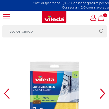
Costi di spedizione: 5,99€. Consegna gratuita per ordini
Consegna in 2-5 giorni lavorativi
0