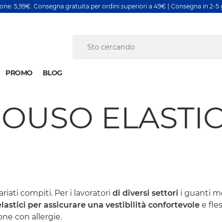
ione: 5,99€. Consegna gratuita per ordini superiori a 49€ | Consegna in 2-5 g
PROMO
BLOG
OUSO ELASTIC
iati compiti. Per i lavoratori
di diversi settori
i guanti m
lastici per assicurare una vestibilità confortevole
e fle
one con allergie.