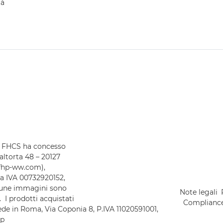
tà
 FHCS ha concesso
altorta 48 – 20127
y@fhp-ww.com),
ita IVA 00732920152,
lcune immagini sono
Note legali
 I prodotti acquistati
Complianc
sede in Roma, Via Coponia 8, P.IVA 11020591001,
op