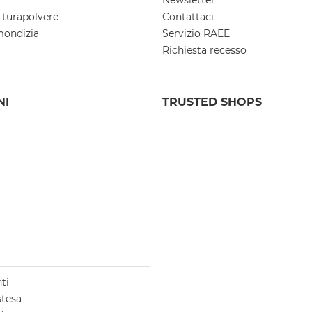
Newsletter
tturapolvere
Contattaci
mondizia
Servizio RAEE
Richiesta recesso
NI
TRUSTED SHOPS
ti
stesa