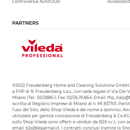
Controversie ADR/ODR
Accessibili
PARTNERS
©2022 Freudenberg Home and Cleaning Solutions GmbH.
a FHP di R. Freudenberg s.a.s., con sede legale in Via Dei V
Milano (Tel.: 02/2886.1; Fax: 02/26.19.864; Email: fhp_ital
iscritta al Registro Imprese di Milano al n. MI 837101, Part
l’uso del Sito, dello Shop Vileda e del nome a dominio. A
utilizzate per gentile concessione di Freudenberg & Co.KG.
sullo Shop Vileda sono offerti e venduti da B2X s.r.l., con 
email: b2x@legalmail.it. I contratti conclusi tramite lo Sh