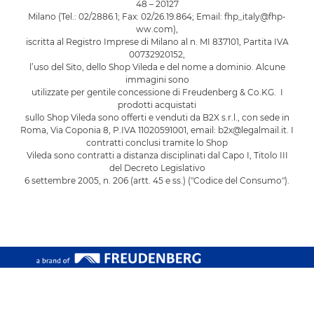
48 – 20127
Milano (Tel.: 02/2886.1; Fax: 02/26.19.864; Email: fhp_italy@fhp-
ww.com),
iscritta al Registro Imprese di Milano al n. MI 837101, Partita IVA
00732920152,
l’uso del Sito, dello Shop Vileda e del nome a dominio. Alcune
immagini sono
utilizzate per gentile concessione di Freudenberg & Co.KG. I
prodotti acquistati
sullo Shop Vileda sono offerti e venduti da B2X s.r.l., con sede in
Roma, Via Coponia 8, P.IVA 11020591001, email: b2x@legalmail.it. I
contratti conclusi tramite lo Shop
Vileda sono contratti a distanza disciplinati dal Capo I, Titolo III
del Decreto Legislativo
6 settembre 2005, n. 206 (artt. 45 e ss.) ("Codice del Consumo").