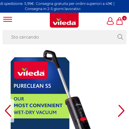
izione: 5,99€. Consegna gratuita per ordini superiori a 49€ |
Consegna in 2-5 giorni lavorativi
0
e