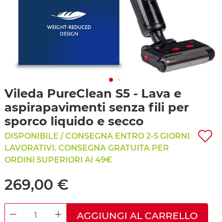
Vileda PureClean S5 - Lava e
aspirapavimenti senza fili per
sporco liquido e secco
DISPONIBILE / CONSEGNA ENTRO 2-5 GIORNI
LAVORATIVI. CONSEGNA GRATUITA PER
ORDINI SUPERIORI AI 49€
269,00 €
AGGIUNGI AL CARRELLO
DECREASE QUANTITY
INCREASE QUANTITY