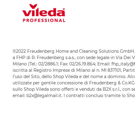
©2022 Freudenberg Home and Cleaning Solutions GmbH.
a FHP di R. Freudenberg s.a.s., con sede legale in Via Dei V
Milano (Tel.: 02/2886.1; Fax: 02/26.19.864; Email: fhp_ital
iscritta al Registro Imprese di Milano al n. MI 837101, Part
l’uso del Sito, dello Shop Vileda e del nome a dominio. A
utilizzate per gentile concessione di Freudenberg & Co.KG.
sullo Shop Vileda sono offerti e venduti da B2X s.r.l., con 
email: b2x@legalmail.it. I contratti conclusi tramite lo Sh
Vileda sono contratti a distanza disciplinati dal Capo I, Tit
6 settembre 2005, n. 206 (artt. 45 e ss.) ("Codice del Cons