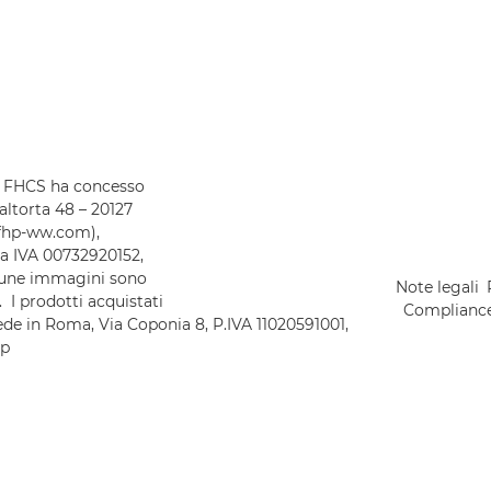
 FHCS ha concesso
altorta 48 – 20127
y@fhp-ww.com),
ita IVA 00732920152,
lcune immagini sono
Note legali
 I prodotti acquistati
Complianc
sede in Roma, Via Coponia 8, P.IVA 11020591001,
op
olo III del Decreto Legislativo
umo").