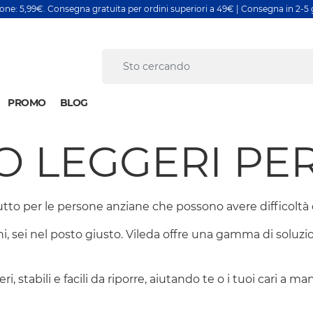
ione: 5,99€. Consegna gratuita per ordini superiori a 49€ | Consegna in 2-5 g
PROMO
BLOG
RO LEGGERI PE
utto per le persone anziane che possono avere difficoltà 
, sei nel posto giusto. Vileda offre una gamma di soluzion
i, stabili e facili da riporre, aiutando te o i tuoi cari a 