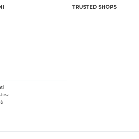
NI
TRUSTED SHOPS
ti
stesa
tà