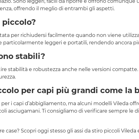
 spazio. Sono leggeri, facili da riporre e offrono comunque
tenza, offrendo il meglio di entrambi gli aspetti.
 piccolo?
tata per richiudersi facilmente quando non viene utilizzata.
 particolarmente leggeri e portatili, rendendo ancora più s
sono stabili?
ntire stabilità e robustezza anche nelle versioni compatte
curezza.
ccolo per capi più grandi come la 
te per i capi d’abbigliamento, ma alcuni modelli Vileda o
oli asciugamani. Ti consigliamo di verificare sempre le d
e case? Scopri oggi stesso gli assi da stiro piccoli Vileda