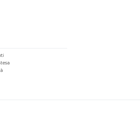
ti
stesa
tà