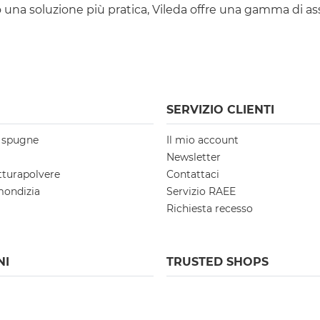
na soluzione più pratica, Vileda offre una gamma di assi d
SERVIZIO CLIENTI
e spugne
Il mio account
Newsletter
tturapolvere
Contattaci
mondizia
Servizio RAEE
Richiesta recesso
NI
TRUSTED SHOPS