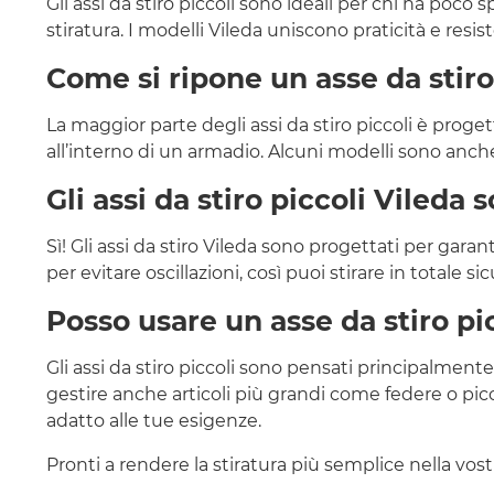
Gli assi da stiro piccoli sono ideali per chi ha poco
stiratura. I modelli Vileda uniscono praticità e resis
Come si ripone un asse da stiro
La maggior parte degli assi da stiro piccoli è proget
all’interno di un armadio. Alcuni modelli sono anche
Gli assi da stiro piccoli Vileda 
Sì! Gli assi da stiro Vileda sono progettati per gara
per evitare oscillazioni, così puoi stirare in totale si
Posso usare un asse da stiro pi
Gli assi da stiro piccoli sono pensati principalmen
gestire anche articoli più grandi come federe o picc
adatto alle tue esigenze.
Pronti a rendere la stiratura più semplice nella vostr