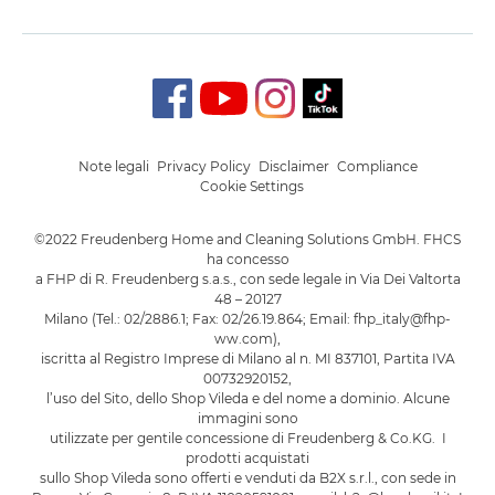
Note legali
Privacy Policy
Disclaimer
Compliance
Cookie Settings
©2022 Freudenberg Home and Cleaning Solutions GmbH. FHCS
ha concesso
a FHP di R. Freudenberg s.a.s., con sede legale in Via Dei Valtorta
48 – 20127
Milano (Tel.: 02/2886.1; Fax: 02/26.19.864; Email: fhp_italy@fhp-
ww.com),
iscritta al Registro Imprese di Milano al n. MI 837101, Partita IVA
00732920152,
l’uso del Sito, dello Shop Vileda e del nome a dominio. Alcune
immagini sono
utilizzate per gentile concessione di Freudenberg & Co.KG. I
prodotti acquistati
sullo Shop Vileda sono offerti e venduti da B2X s.r.l., con sede in