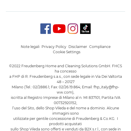
Note legali
Privacy Policy
Disclaimer
Compliance
Cookie Settings
©2022 Freudenberg Home and Cleaning Solutions GmbH. FHCS
ha concesso
a FHP di R. Freudenberg s.a.s., con sede legale in Via Dei Valtorta
48 – 20127
Milano (Tel.: 02/2886.1; Fax: 02/26.19.864; Email: fhp_italy@fhp-
ww.com),
iscritta al Registro Imprese di Milano al n. MI 837101, Partita IVA
00732920152,
l’uso del Sito, dello Shop Vileda e del nome a dominio. Alcune
immagini sono
utilizzate per gentile concessione di Freudenberg & Co.KG. I
prodotti acquistati
sullo Shop Vileda sono offerti e venduti da B2X s.r.l., con sede in