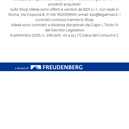
prodotti acquistati
sullo Shop Vileda sono offerti e venduti da B2X s.r.l., con sede in
Roma, Via Coponia 8, P.IVA 11020591001, email: b2x@legalmail.it. I
contratti conclusi tramite lo Shop
Vileda sono contratti a distanza disciplinati dal Capo I, Titolo III
del Decreto Legislativo
6 settembre 2005, n. 206 (artt. 45 e ss.) ("Codice del Consumo").