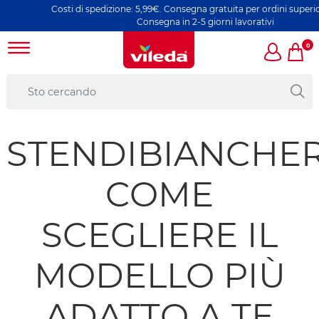
osti di spedizione: 5,99€. Consegna gratuita per ordini superiori a 49€ |
Consegna in 2-5 giorni lavorativi
0
STENDIBIANCHER
COME
SCEGLIERE IL
MODELLO PIÙ
ADATTO A TE