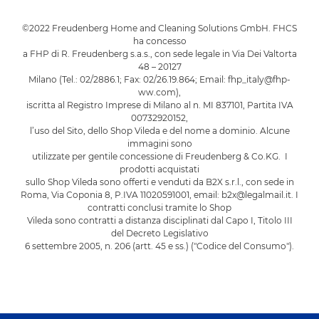
©2022 Freudenberg Home and Cleaning Solutions GmbH. FHCS
ha concesso
a FHP di R. Freudenberg s.a.s., con sede legale in Via Dei Valtorta
48 – 20127
Milano (Tel.: 02/2886.1; Fax: 02/26.19.864; Email: fhp_italy@fhp-
ww.com),
iscritta al Registro Imprese di Milano al n. MI 837101, Partita IVA
00732920152,
l’uso del Sito, dello Shop Vileda e del nome a dominio. Alcune
immagini sono
utilizzate per gentile concessione di Freudenberg & Co.KG. I
prodotti acquistati
sullo Shop Vileda sono offerti e venduti da B2X s.r.l., con sede in
Roma, Via Coponia 8, P.IVA 11020591001, email: b2x@legalmail.it. I
contratti conclusi tramite lo Shop
Vileda sono contratti a distanza disciplinati dal Capo I, Titolo III
del Decreto Legislativo
6 settembre 2005, n. 206 (artt. 45 e ss.) ("Codice del Consumo").