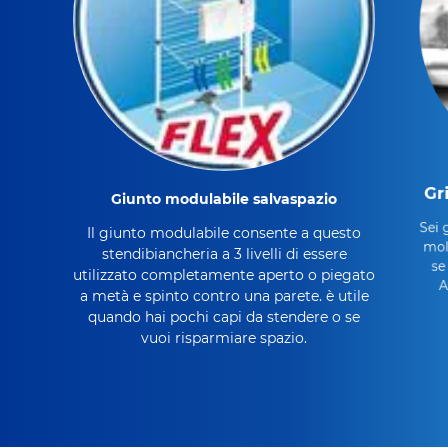
Gr
Giunto modulabile salvaspazio
Sei 
Il giunto modulabile consente a questo
molt
stendibiancheria a 3 livelli di essere
se
utilizzato completamente aperto o piegato
A
a metà e spinto contro una parete. è utile
quando hai pochi capi da stendere o se
vuoi risparmiare spazio.