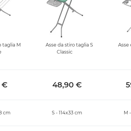
o taglia M
Asse da stiro taglia S
Asse 
e
Classic
 €
48,90 €
5
38 cm
S - 114x33 cm
M 