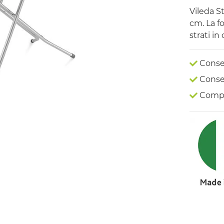
Vileda St
cm. La f
strati in
Conseg
Conseg
Compr