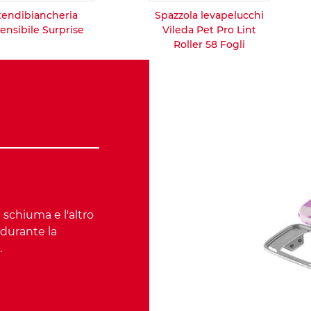
tendibiancheria
Spazzola levapelucchi
ensibile Surprise
Vileda Pet Pro Lint
Roller 58 Fogli
 schiuma e l'altro
 durante la
.