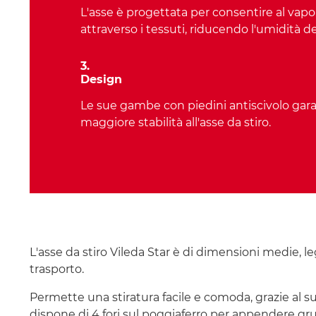
L'asse è progettata per consentire al vapo
attraverso i tessuti, riducendo l'umidità dei
3.
Design
Le sue gambe con piedini antiscivolo gar
maggiore stabilità all'asse da stiro.
L'asse da stiro Vileda Star è di dimensioni medie, leg
trasporto.
Permette una stiratura facile e comoda, grazie al suo
dispone di 4 fori sul poggiaferro per appendere gr