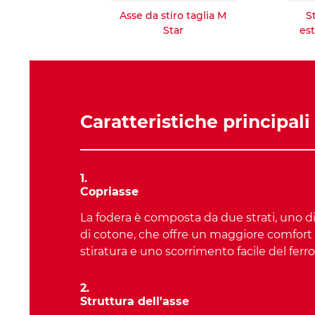
Asse da stiro taglia M
S
Star
est
Caratteristiche principali
1.
Copriasse
La fodera è composta da due strati, uno di
di cotone, che offre un maggiore comfort
stiratura e uno scorrimento facile del ferro
2.
Struttura dell'asse