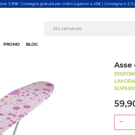
ione: 5,99€. Consegna gratuita per ordini superiori a 49€ | Consegna in 2-5 g
PROMO
BLOG
Asse 
DISPONI
LAVORAT
SUPERIO
59,9
DEC