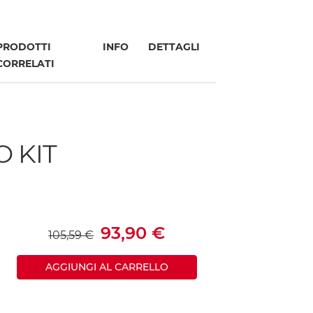
PRODOTTI
INFO
DETTAGLI
CORRELATI
 KIT
93,90 €
105,59 €
AGGIUNGI AL CARRELLO