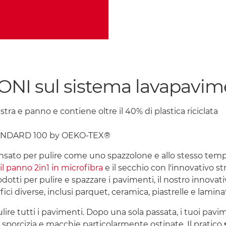
I sul sistema lavapavimen
ra e panno e contiene oltre il 40% di plastica riciclata
 STANDARD 100 by OEKO-TEX®
sato per pulire come uno spazzolone e allo stesso tempo
il panno 2in1 in microfibra
e il secchio con l'innovativo s
dotti per pulire e spazzare i pavimenti, il nostro innovat
ci diverse, inclusi parquet, ceramica, piastrelle e lamina
 pulire tutti i pavimenti. Dopo una sola passata, i tuoi pav
 sporcizia e macchie particolarmente ostinate. Il pratico