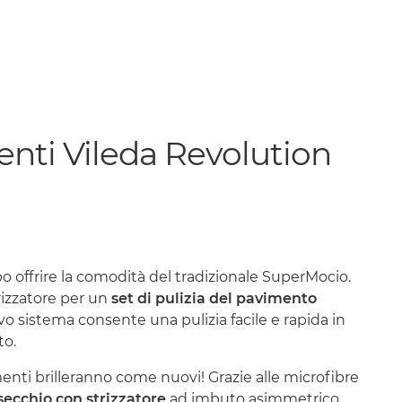
ti Vileda Revolution
 offrire la comodità del tradizionale SuperMocio.
trizzatore per un
set di pulizia del pavimento
ivo sistema consente una pulizia facile e rapida in
to.
imenti brilleranno come nuovi! Grazie alle microfibre
secchio con strizzatore
ad imbuto asimmetrico