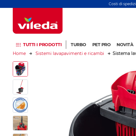
Costi di spediz
TUTTI I PRODOTTI
TURBO
PET PRO
NOVITÀ
Home
Sistemi lavapavimenti e ricambi
Sistema la