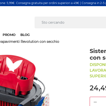
ione: 5,99€. Consegna gratuita per ordini superiori a 49€ | Consegna in 2-5 g
PROMO
BLOG
vapavimenti Revolution con secchio
Siste
con s
DISPONI
LAVORAT
SUPERIO
24,4
DEC