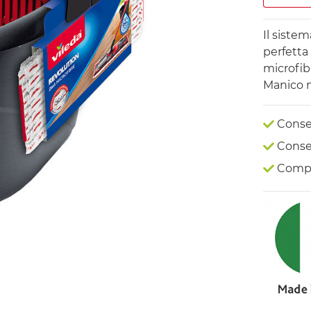
Il siste
perfetta
microfib
Manico n
Conseg
Conseg
Compr