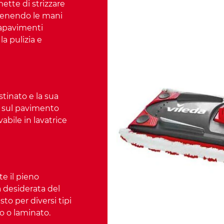
mette di strizzare
tenendo le mani
vapavimenti
a pulizia e
stinato e la sua
o sul pavimento
vabile in lavatrice
te il pieno
 desiderata del
sto per diversi tipi
no o laminato.