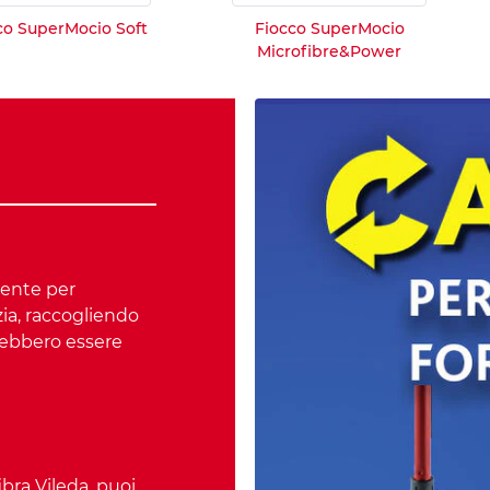
co SuperMocio Soft
Fiocco SuperMocio
Microfibre&Power
mente per
zia, raccogliendo
trebbero essere
ibra Vileda, puoi