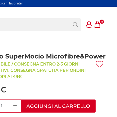
iorni lavorativi
0
co SuperMocio Microfibre&Power
BILE / CONSEGNA ENTRO 2-5 GIORNI
IVI. CONSEGNA GRATUITA PER ORDINI
RI AI 49€
 €
AGGIUNGI AL CARRELLO
REASE QUANTITY
INCREASE QUANTITY