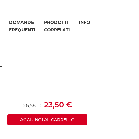
A
DOMANDE
PRODOTTI
INFO
FREQUENTI
CORRELATI
T
23,50 €
26,58 €
AGGIUNGI AL CARRELLO