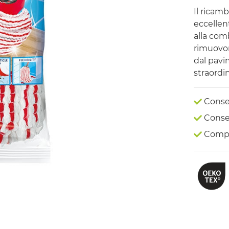
Il ricam
eccellent
alla com
rimuovon
dal pavi
straordi
Conseg
Conseg
Compr