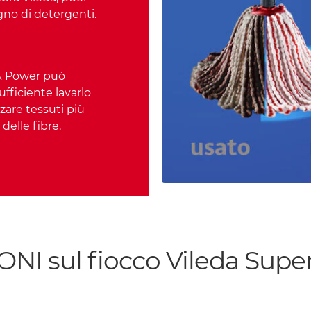
gno di detergenti.
 & Power può
sufficiente lavarlo
zzare tessuti più
delle fibre.
 sul fiocco Vileda Super