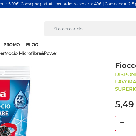
ione: 5,99€. Consegna gratuita per ordini superiori a 49€ | Consegna in 2-5 g
PROMO
BLOG
perMocio Microfibre&Power
Fioc
DISPONI
LAVORAT
SUPERIO
5,49
DEC