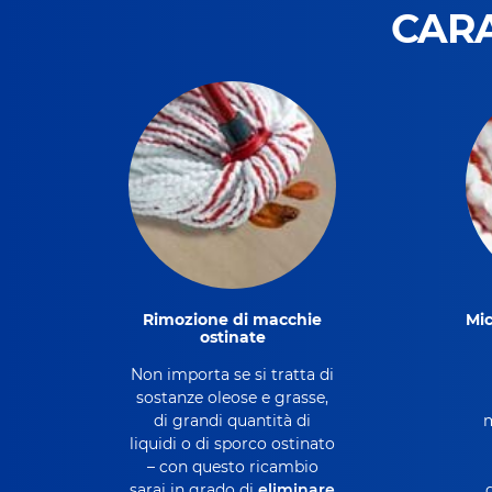
CARA
Rimozione di macchie
Mic
ostinate
Non importa se si tratta di
sostanze oleose e grasse,
di grandi quantità di
m
liquidi o di sporco ostinato
– con questo ricambio
sarai in grado di
eliminare