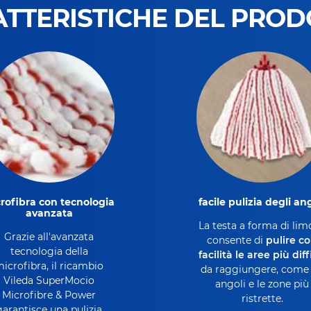
TTERISTICHE DEL PRO
rofibra con tecnologia
facile pulizia degli an
avanzata
La testa a forma di li
Grazie all'avanzata
consente di
pulire c
tecnologia della
facilità le aree più diffi
icrofibra, il ricambio
da raggiungere, come 
Vileda SuperMocio
angoli e le zone più
Microfibre & Power
ristrette.
garantisce una pulizia