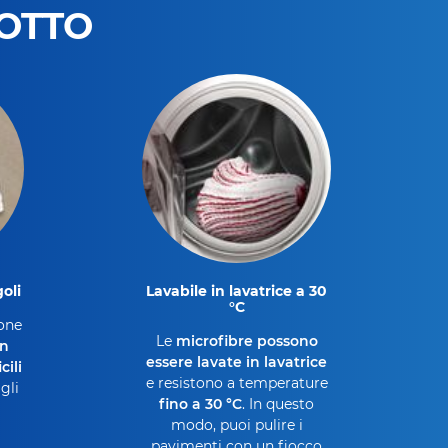
DOTTO
goli
Lavabile in lavatrice a 30
°C
mone
Le
microfibre possono
on
essere lavate in lavatrice
cili
e resistono a temperature
gli
fino a 30 °C
. In questo
modo, puoi pulire i
pavimenti con un fiocco