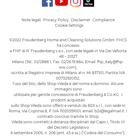
Note legali
Privacy Policy
Disclaimer
Compliance
Cookie Settings
©2022 Freudenberg Home and Cleaning Solutions GmbH. FHCS
ha concesso
a FHP di R. Freudenberg s.a.s., con sede legale in Via Dei Valtorta
48 – 20127
Milano (Tel.: 02/2886.1; Fax: 02/26.19.864; Email: fhp_italy@fhp-
ww.com),
iscritta al Registro Imprese di Milano al n. MI 837101, Partita IVA
00732920152,
l’uso del Sito, dello Shop Vileda e del nome a dominio. Alcune
immagini sono
utilizzate per gentile concessione di Freudenberg & Co.KG. I
prodotti acquistati
sullo Shop Vileda sono offerti e venduti da B2X s.r.l., con sede in
Roma, Via Coponia 8, P.IVA 11020591001, email: b2x@legalmail.it. I
contratti conclusi tramite lo Shop
Vileda sono contratti a distanza disciplinati dal Capo I, Titolo III
del Decreto Legislativo
6 settembre 2005, n. 206 (artt. 45 e ss.) ("Codice del Consumo").