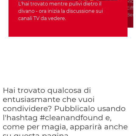
Rico
L'hai trovato mentre pulivi dietro il
Eiff
divano - ora inizia la discussione sui
Bene
canali TV da vedere.
Hai trovato qualcosa di
entusiasmante che vuoi
condividere? Pubblicalo usando
l'hashtag #cleanandfound e,
come per magia, apparirà anche
su questa pagina.