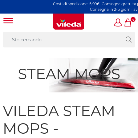
Costi di spedizione: 5,99€. Consegna gratuita per
Consegna in 2-5 giorni lavor
0
STEAM MOPS
VILEDA STEAM
MOPS -