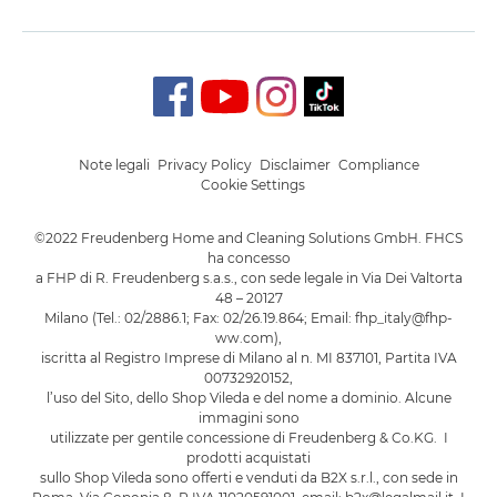
Note legali
Privacy Policy
Disclaimer
Compliance
Cookie Settings
©2022 Freudenberg Home and Cleaning Solutions GmbH. FHCS
ha concesso
a FHP di R. Freudenberg s.a.s., con sede legale in Via Dei Valtorta
48 – 20127
Milano (Tel.: 02/2886.1; Fax: 02/26.19.864; Email: fhp_italy@fhp-
ww.com),
iscritta al Registro Imprese di Milano al n. MI 837101, Partita IVA
00732920152,
l’uso del Sito, dello Shop Vileda e del nome a dominio. Alcune
immagini sono
utilizzate per gentile concessione di Freudenberg & Co.KG. I
prodotti acquistati
sullo Shop Vileda sono offerti e venduti da B2X s.r.l., con sede in