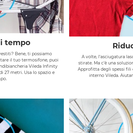
di tempo
Riduc
vestiti? Bene, ti possiamo
A volte, l'asciugatura la
tare il tuo termosifone, puoi
stirate. Ma c'è una soluzio
ndibiancheria Vileda Infinity
Approfitta degli spessi fili
i 27 metri. Usa lo spazio e
interno Vileda. Aiuta
mpo.