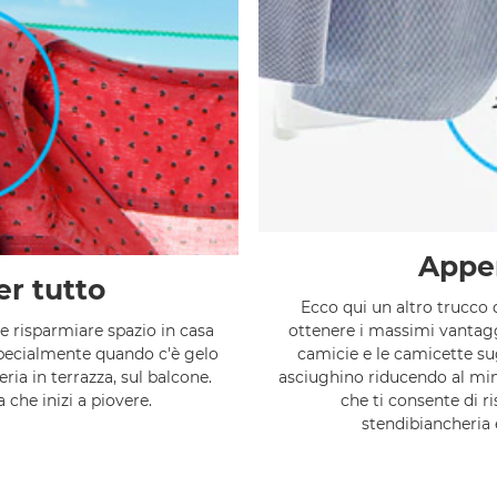
Appen
er tutto
Ecco qui un altro trucco 
i e risparmiare spazio in casa
ottenere i massimi vantagg
- specialmente quando c'è gelo
camicie e le camicette sug
ria in terrazza, sul balcone.
asciughino riducendo al mi
a che inizi a piovere.
che ti consente di r
stendibiancheria e 