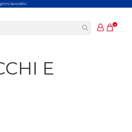
iorni lavorativi
0
CCHI E