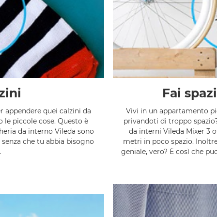
zini
Fai spaz
er appendere quei calzini da
Vivi in un appartamento pic
o le piccole cose. Questo è
privandoti di troppo spazio?
cheria da interno Vileda sono
da interni Vileda Mixer 3 
pi senza che tu abbia bisogno
metri in poco spazio. Inoltr
.
geniale, vero? È così che pu