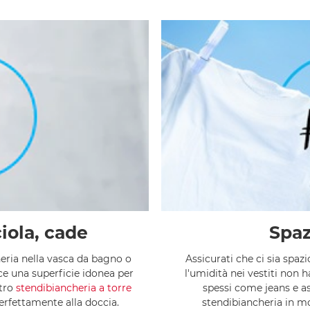
iola, cade
Spaz
heria nella vasca da bagno o
Assicurati che ci sia spazio
ce una superficie idonea per
l'umidità nei vestiti non 
stro
stendibiancheria a torre
spessi come jeans e as
erfettamente alla doccia.
stendibiancheria in mo