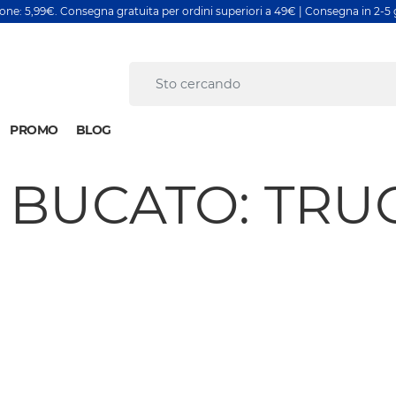
ione: 5,99€. Consegna gratuita per ordini superiori a 49€ | Consegna in 2-5 g
PROMO
BLOG
 BUCATO: TRU