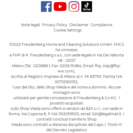
Note legali
Privacy Policy
Disclaimer
Compliance
Cookie Settings
©2022 Freudenberg Home and Cleaning Solutions GmbH. FHCS
ha concesso
a FHP di R. Freudenberg s.a.s., con sede legale in Via Dei Valtorta
48 – 20127
Milano (Tel.: 02/2886.1; Fax: 02/26.19.864; Email: fhp_italy@fhp-
ww.com),
iscritta al Registro Imprese di Milano al n. MI 837101, Partita IVA
00732920152,
l’uso del Sito, dello Shop Vileda e del nome a dominio. Alcune
immagini sono
utilizzate per gentile concessione di Freudenberg & Co.KG. I
prodotti acquistati
sullo Shop Vileda sono offerti e venduti da B2X s.r.l., con sede in
Roma, Via Coponia 8, P.IVA 11020591001, email: b2x@legalmail.it. I
contratti conclusi tramite lo Shop
Vileda sono contratti a distanza disciplinati dal Capo I, Titolo III
del Decreto Legislativo