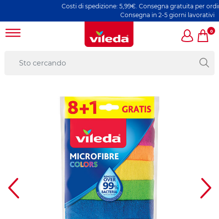
Costi di spedizione: 5,99€. Consegna gratuita per ordini s
Consegna in 2-5 giorni lavorativi
0