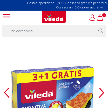
Costi di spedizione: 5,99€. Consegna gratuita per ordini supe
Consegna in 2-5 giorni lavorativi
0