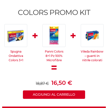
COLORS PROMO KIT
+
+
Spugna
Panni Colors
Vileda Rainbow
Ondattiva
8+1 Pz 100%
– guanti in
Colors 3+1
Microfibre
nitrile colorati
=
16,50 €
18,87 €
AGGIUNGI AL CARRELLO