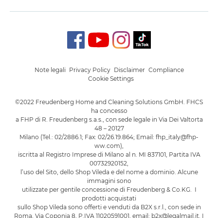
Note legali
Privacy Policy
Disclaimer
Compliance
Cookie Settings
©2022 Freudenberg Home and Cleaning Solutions GmbH. FHCS
ha concesso
a FHP di R. Freudenberg s.a.s., con sede legale in Via Dei Valtorta
48 – 20127
Milano (Tel.: 02/2886.1; Fax: 02/26.19.864; Email: fhp_italy@fhp-
ww.com),
iscritta al Registro Imprese di Milano al n. MI 837101, Partita IVA
00732920152,
l’uso del Sito, dello Shop Vileda e del nome a dominio. Alcune
immagini sono
utilizzate per gentile concessione di Freudenberg & Co.KG. I
prodotti acquistati
sullo Shop Vileda sono offerti e venduti da B2X s.r.l., con sede in
Roma, Via Coponia 8, P.IVA 11020591001, email: b2x@legalmail.it. I